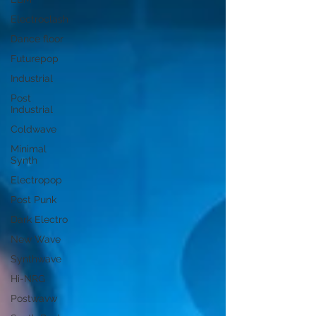
Electroclash
Dance floor
Futurepop
Industrial
Post
Industrial
Coldwave
Minimal
Synth
Electropop
Post Punk
Dark Electro
New Wave
Synthwave
Hi-NRG
Postwavw