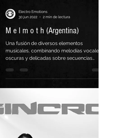
Electro Emotions
30 jun 2022
2 min de lectura
M e l m o t h (Argentina)
Una fusión de diversos elementos
musicales, combinando melodías vocales
oscuras y delicadas sobre secuencias
electrónicas y arreglos...