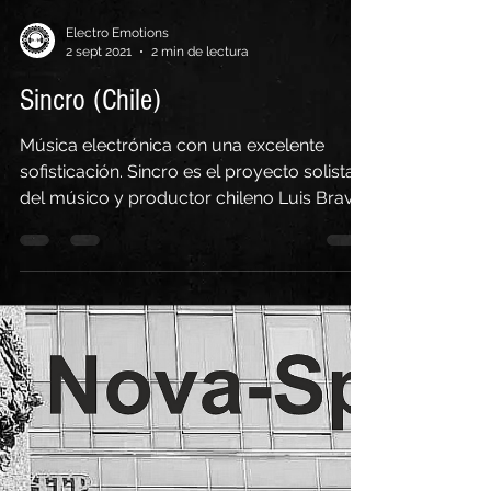
Electro Emotions
2 sept 2021
2 min de lectura
Sincro (Chile)
Música electrónica con una excelente
sofisticación. Sincro es el proyecto solista
del músico y productor chileno Luis Bravo,
también...