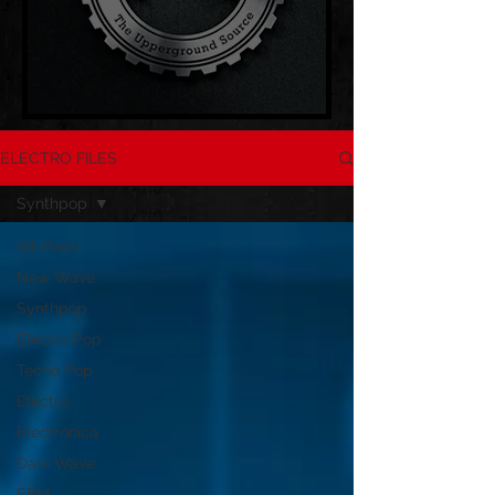
ELECTRO FILES
Synthpop
All Posts
New Wave
Synthpop
Electro Pop
Tecno Pop
Electro
Electrónica
Dark Wave
EBM