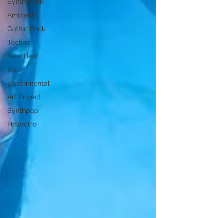
Synth Rock
Ambient
Gothic Rock
Techno
New Beat
Italo
Experimental
Art Project
Synthpop
Hellectro