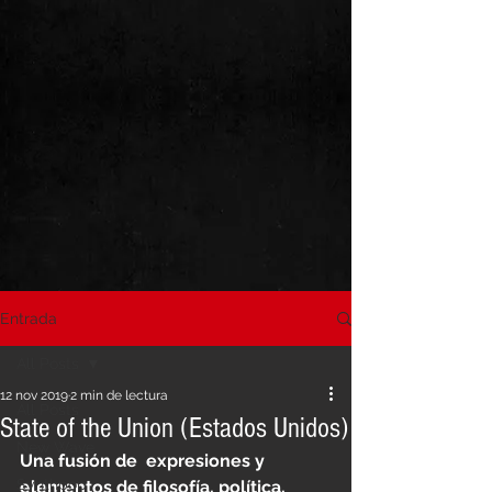
Entrada
All Posts
12 nov 2019
2 min de lectura
All Posts
State of the Union (Estados Unidos)
New Wave
Una fusión de  expresiones y 
Synthpop
elementos de filosofía, política, 