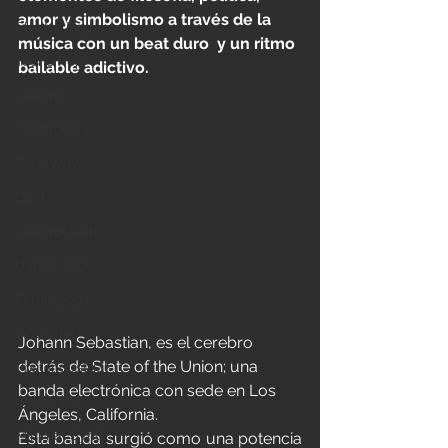
amor y simbolismo a través de la 
Electro Pop
música con un beat duro  y un ritmo 
Tecno Pop
bailable adictivo.
Electro
Electrónica
Dark Wave
EBM
Electroclash
Dance floor
Futurepop
Industrial
Johann Sebastian, es el cerebro 
detrás de State of the Union; una 
Post Industrial
banda electrónica con sede en Los 
Coldwave
Ángeles, California.
Minimal Synth
Esta banda surgió como una potencia 