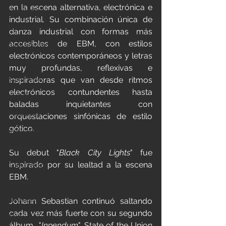
en la escena alternativa, electrónica e 
Electropop
industrial. Su combinación única de 
Post Punk
danza industrial con formas más 
accesibles de EBM, con estilos 
Dark Electro
electrónicos contemporáneos y letras 
New Wave
muy profundas, reflexivas e 
Synthwave
inspiradoras que van desde ritmos 
electrónicos contundentes hasta 
Hi-NRG
baladas inquietantes con 
Postwavw
orquestaciones sinfónicas de estilo 
gótico.
Synth Rock
Ambient
Su debut "
Black City Lights
" fue 
inspirado por su lealtad a la escena 
Gothic Rock
EBM.
Techno
New Beat
Johann Sebastian continuó saltando 
cada vez más fuerte con su segundo 
Italo
álbum  "
Inpendum
", State of the Union 