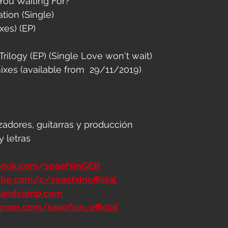
You Waiting For? 
ion ‎(Single)
es) ‎(EP) 
rilogy (EP) (Single Love won‘t wait)
xes (available from  29/11/2019)
tizadores, guitarras y producción
y letras
book.com/seaofsinGER
be.com/c/seaofsinofficial
.bandcamp.com
gram.com/seaofsin_official