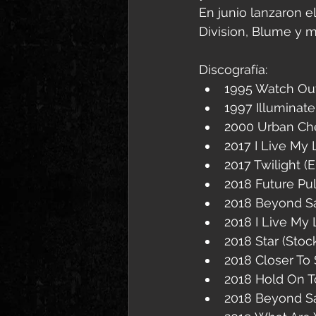
En junio lanzaron e
Division, Blume y m
Discografía:
1995 Watch Out
1997 Illuminate 
2000 Urban Ch
2017 I Live My Li
2017 Twilight ‎(E
2018 Future Pu
2018 Beyond Sa
2018 I Live My 
2018 Star (Sto
2018 Closer To S
2018 Hold On To
2018 Beyond Sa