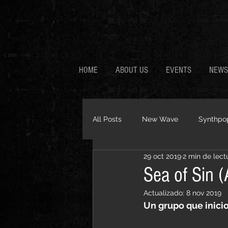
HOME
ABOUT US
EVENTS
NEWS
All Posts
New Wave
Synthpo
29 oct 2019
2 min de lect
Electroclash
Dance floor
Sea of Sin 
Actualizado:
8 nov 2019
Electropop
Post Punk
D
Un grupo que inici