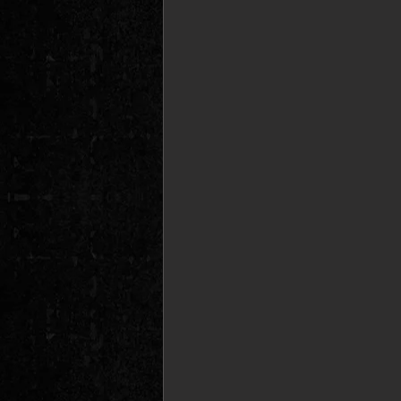
Ambient
Gothic Rock
T