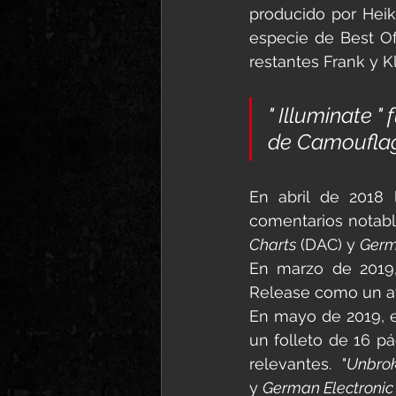
producido por Heik
especie de Best O
restantes Frank y K
" Illuminate 
de Camoufla
En abril de 2018 
comentarios notabl
Charts
 (DAC) y 
Germ
En marzo de 2019,
Release como un a
En mayo de 2019, 
un folleto de 16 pá
relevantes.  "
Unbro
y 
German Electroni