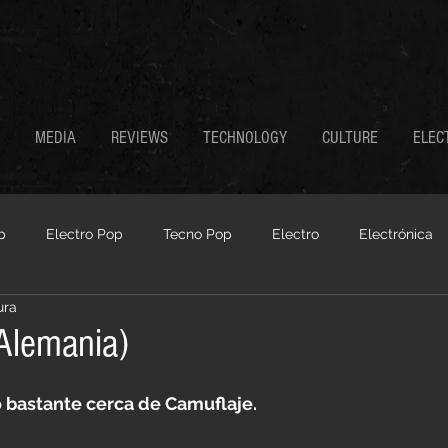
MEDIA
REVIEWS
TECHNOLOGY
CULTURE
ELEC
p
Electro Pop
Tecno Pop
Electro
Electrónica
ura
Futurepop
Industrial
Post Industrial
Coldwave
(Alemania)
ark Electro
New Wave
Synthwave
Hi-NRG
Po
o bastante cerca de Camuflaje.