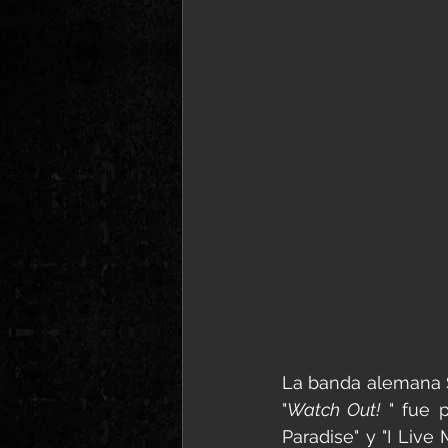
La banda alemana S
"
Watch Out!
 " fue 
Paradise" y "I Live 