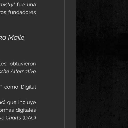
mistry
" fue una 
os fundadores 
ko Maile 
les obtuvieron 
che Alternative 
"
 como Digital 
c) que incluye 
rmas digitales 
ve Charts
 (DAC) 