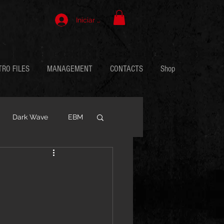
Iniciar sesión
TRO FILES
MANAGEMENT
CONTACTS
Shop
Dark Wave
EBM
Minimal Synth
stwavw
Synth Rock