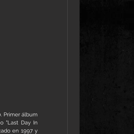
. Primer álbum 
 "Last Day In 
cado en 1997 y 