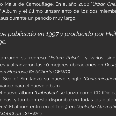
o Maile de Camouflage. En el año 2000 "
Urban Che
f Album y el último lanzamiento de los dos miembr
laus durante un período muy largo.
" fue publicado en 1997 y producido por Hei
ge.
lanzaron su regreso "
Future Pulse"
  y varios sing
es y alcanzaron las 10 mejores ubicaciones en 
Deuts
an Electronic WebCharts
 (GEWC).
 Sea of Sin lanzó su nuevo single "
Contamination
vance para el nuevo álbum.
el nuevo álbum "
Unbroken
" se lanzó como CD (Digipa
ginas, y también está disponible en todas las platafo
ken
". El álbum entró en el Top 3 en 
Deutsche Alternati
c WebCharts
 (GEWC).