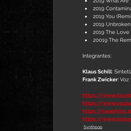
2019 What Are 
2019 Contaminat
2019 You (Remix
2019 Unbroken
2019 The Love T
20019 The Remi
Integrantes:
Klaus Schill
: Sinte
Frank Zwicker
: Voz 
https://www.face
https://www.youtu
https://seaofsin1
https://www.insta
Synthpop