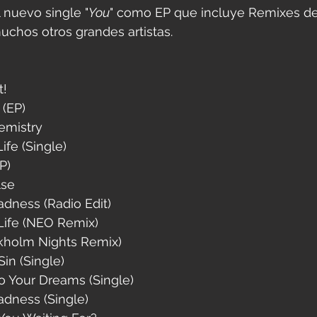
l nuevo single "
You
" como EP que incluye Remixes d
uchos otros grandes artistas.
! 
‎(EP)
emistry
fe (Single) ‎
P)
lse
dness (Radio Edit)  
Life (NEO Remix) 
ckholm Nights Remix) 
in ‎(Single) 
 Your Dreams ‎(Single)
dness ‎(Single)