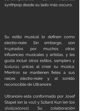
synthpop desde su lado más oscuro.
Electro Pop
Tecno Pop
Electro
Electrónica
Su estilo musical lo definen como 
Dark Wave
electro-noire
. Sin embargo, son 
inspirados por muchos otras 
EBM
influencias musicales y artistas, y les 
Electroclash
gusta incluir otros estilos, samplers y 
Dance floor
texturas únicas al crear su música. 
Mientras se mantienen fieles a sus 
Futurepop
raíces 
electro-noire
 y al sonido 
Industrial
reconocible de Ultranoire.
Post Industrial
Ultranoire esta conformado por Josef 
Coldwave
Stapel (en la voz) y Szilard Kun (en los 
Minimal Synth
sitetizadores). Su colaboración 