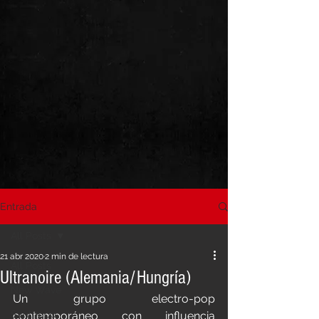
Entrada
All Posts
21 abr 2020
2 min de lectura
All Posts
Ultranoire (Alemania/Hungría)
New Wave
Un grupo electro-pop 
Synthpop
contemporáneo con influencia 