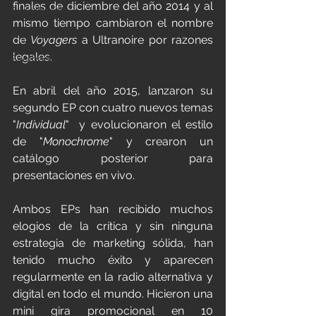
finales de diciembre del año 2014 y al 
Experimental
mismo tiempo cambiaron el nombre 
Art Project
de 
Voyagers
 a Ultranoire por razones 
legales.
Synthpop
Hellectro
En abril del año 2015, lanzaron su 
segundo EP con cuatro nuevos temas 
"
Individual
"  y evolucionaron el estilo 
de "
Monochrome
" y crearon un 
catálogo posterior para 
presentaciones en vivo.
Ambos EPs han recibido muchos 
elogios de la crítica y sin ninguna 
estrategia de marketing sólida, han 
tenido mucho éxito y aparecen 
regularmente en la radio alternativa y 
digital en todo el mundo. Hicieron una 
mini gira promocional en 10 