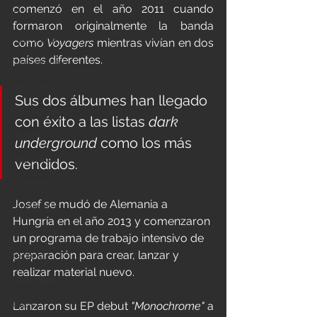
comenzó en el año 2011 cuando 
Electropop
formaron originalmente la banda 
Post Punk
como 
Voyagers
 mientras vivían en dos 
países diferentes.
Dark Electro
New Wave
Sus dos álbumes han llegado 
Synthwave
con éxito a las listas 
dark 
Hi-NRG
underground
 como los más 
Postwavw
vendidos.
Synth Rock
Josef se mudó de Alemania a 
Ambient
Hungría en el año 2013 y comenzaron 
Gothic Rock
un programa de trabajo intensivo de 
preparación para crear, lanzar y 
Techno
realizar material nuevo. 
New Beat
Italo
Lanzaron su EP debut 
"Monochrome"
 a 