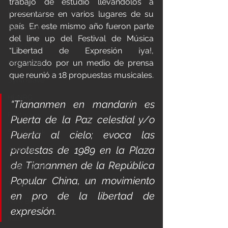
trabajo de estudio llevándolos a 
Electropop
presentarse en varios lugares de su 
país. En este mismo año fueron parte 
Post Punk
del line up del Festival de Música 
Dark Electro
“Libertad de Expresión ¡ya!, 
organizado por un medio de prensa 
New Wave
que reunió a 18 propuestas musicales.
Synthwave
Hi-NRG
“Tiananmen en mandarín es 
Postwavw
Puerta de la Paz celestial y/o 
Synth Rock
Puerta al cielo; evoca las 
protestas de 1989 en la Plaza 
Ambient
de Tiananmen de la República 
Gothic Rock
Popular China, un movimiento 
Techno
en pro de la libertad de 
New Beat
expresión.
Italo