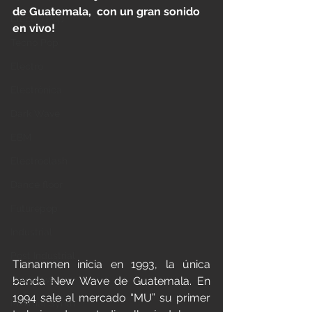
de Guatemala,  con un gran sonido  
Electro Pop
en vivo! 
Tecno Pop
Electro
Electrónica
Dark Wave
EBM
Electroclash
Dance floor
Futurepop
Industrial
Post Industrial
Tiananmen inicia en 1993, la única 
Coldwave
banda New Wave de Guatemala. En 
1994 sale al mercado “MU” su primer 
Minimal Synth