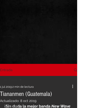
Entrada
All Posts
1 jul 2019
2 min de lectura
All Posts
Tiananmen (Guatemala)
New Wave
Actualizado:
8 oct 2019
¡Sin duda la mejor banda 
New Wave
Synthpop