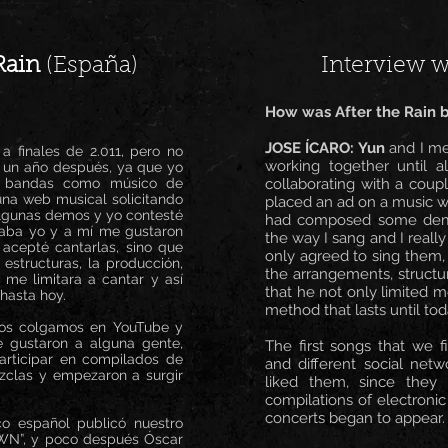
Rain
(España)
Interview 
How was After the Rain 
JOSE ÍCARO:
Yun
and I met
 finales de 2.011, pero no
working together until a
i un año después, ya que yo
e bandas como músico de
collaborating with a coup
una web musical solicitando
placed an ad on a music w
lgunas demos y yo contesté
had composed some demo
taba yo y a mí me gustaron
the way I sang and I reall
acepté cantarlas, sino que
only agreed to sing them, 
 estructuras, la producción,
the arrangements, structur
 me limitara a cantar y así
that he not only limited 
hasta hoy.
method that lasts until tod
los colgamos en YouTube y
e gustaron a alguna gente,
The first songs that we 
rticipar en compilados de
and different social net
ezclas y empezaron a surgir
liked them, since they 
compilations of electroni
concerts began to appear.
co español publicó nuestro
WN”, y poco después Óscar