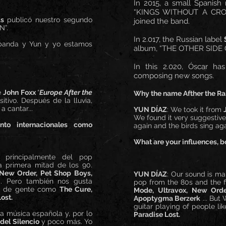
In 2015, a small Spanish 
“KINGS WITHOUT A CROWN
ds
publicó nuestro segundo
joined the band.
N”.
In 2.017, the Russian label
 banda y Yun y yo estamos
album, “THE OTHER SIDE
In this 2.020, Óscar h
composing new songs.
e
John Foxx
“
Europe After the
Why the name Afther the Ra
itivo. Después de la lluvia,
a cantar...
YUN DÍAZ
: We took it from
We found it very suggestive a
anto internacionales como
again and the birds sing agai
What are your influences, bo
e principalmente del pop
la primera mitad de los 90.
New Order, Pet Shop Boys,
YUN DÍAZ
: Our sound is ma
... Pero también nos gusta
pop from the 80s and the fi
ro de gente como
The Cure,
Mode, Ultravox, New Orde
ost.
Apoptygma Berzerk
... But
guitar playing of people li
a música española y, por lo
Paradise Lost.
del Silencio
y poco más. Yo