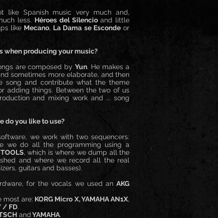
ot like Spanish music very much and,
 much less.
Héroes del Silencio
and little
ups like
Mecano
,
La Dama se Esconde
or
ss when producing your music?
 songs are composed by
Yun
. He makes a
nd sometimes more elaborate, and then
he song and contribute what the theme
r adding things. Between the two of us
roduction and mixing work and ... song
 do you like to use?
software, we work with two sequencers:
re we do all the programming using a
OTOOLS
, which is where we dump all the
ished and where we record all the real
izers, guitars and basses).
ardware, for the vocals we used an
AKG
e most are:
KORG Micro X, YAMAHA AN1X
,
 / FD
.
TSCH
and
YAMAHA
.