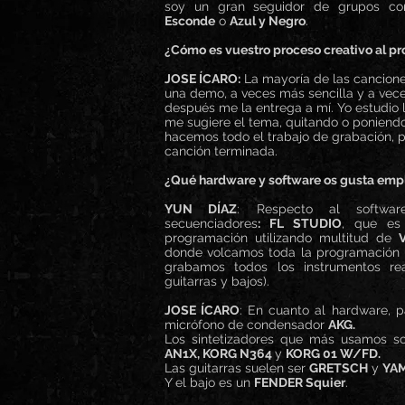
soy un gran seguidor de grupos 
Esconde
o
Azul y Negro
.
¿Cómo es vuestro proceso creativo al p
JOSE ÍCARO:
La mayoría de las cancio
una demo, a veces más sencilla y a vec
después me la entrega a mí. Yo estudio 
me sugiere el tema, quitando o poniendo
hacemos todo el trabajo de grabación, p
canción terminada.
¿Qué hardware y software os gusta emp
YUN DÍAZ
: Respecto al softwar
secuenciadores
: FL STUDIO
, que es
programación utilizando multitud de
donde volcamos toda la programación 
grabamos todos los instrumentos real
guitarras y bajos).
JOSE ÍCARO
: En cuanto al hardware, p
micrófono de condensador
AKG.
Los sintetizadores que más usamos s
AN1X, KORG N364
y
KORG 01 W/FD.
Las guitarras suelen ser
GRETSCH
y
YA
Y el bajo es un
FENDER Squier
.