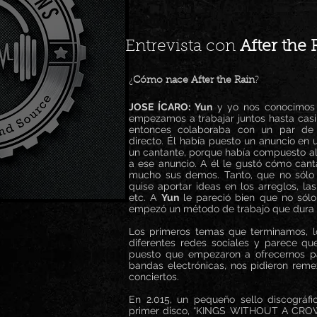
Entrevista con
After the 
¿
Cómo nace After the Rain
?
JOSE ÍCARO:
Yun
y yo nos conocimos a
empezamos a trabajar juntos hasta cas
entonces colaboraba con un par d
directo. Él había puesto un anuncio en 
un cantante, porque había compuesto a
a ese anuncio. A él le gustó cómo can
mucho sus demos. Tanto, que no sólo 
quise aportar ideas en los arreglos, las
etc. A
Yun
le pareció bien que no sólo
empezó un método de trabajo que dura 
Los primeros temas que terminamos, 
diferentes redes sociales y parece qu
puesto que empezaron a ofrecernos pa
bandas electrónicas, nos pidieron rem
conciertos.
En 2.015, un pequeño sello discográfi
primer disco, “KINGS WITHOUT A CRO