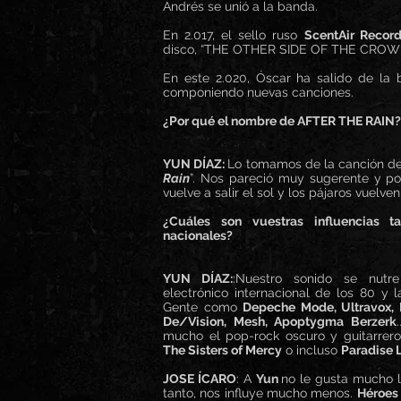
Andrés se unió a la banda.
En 2.017, el sello ruso
ScentAir Recor
disco, “THE OTHER SIDE OF THE CROW
En este 2.020, Óscar ha salido de la
componiendo nuevas canciones.
¿Por qué el nombre de AFTER THE RAIN?
YUN DÍAZ:
Lo tomamos de la canción d
Rain
”. Nos pareció muy sugerente y pos
vuelve a salir el sol y los pájaros vuelven 
¿Cuáles son vuestras influencias t
nacionales?
YUN DÍAZ:
:Nuestro sonido se nutr
electrónico internacional de los 80 y 
Gente como
Depeche Mode, Ultravox, 
De/Vision, Mesh, Apoptygma Berzerk
mucho el pop-rock oscuro y guitarre
The Sisters of Mercy
o incluso
Paradise L
JOSE ÍCARO
: A
Yun
no le gusta mucho l
tanto, nos influye mucho menos.
Héroes 