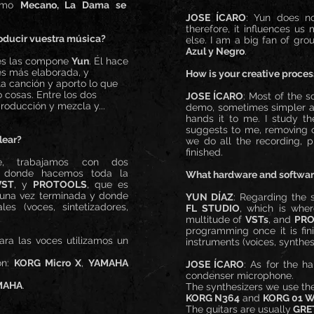
como
Mecano, La Dama se
JOSE ÍCARO
: Yun does n
therefore, it influences us
roducir vuestra música?
else. I am a big fan of gro
Azul y Negro
.
nes las compone
Yun
. Él hace
es más elaborada, y
How is your creative proce
la canción y aporto lo que
 cosas. Entre los dos
JOSE ÍCARO
: Most of the
roducción y mezcla y...
demo, sometimes simpler a
hands it to me. I study t
suggests to me, removing o
lear?
we do all the recording, p
finished.
e, trabajamos con dos
 donde hacemos toda la
What hardware and software
VST
, y
PROTOOLS
, que es
una vez terminada y donde
YUN DÍAZ
: Regarding the 
es (voces, sintetizadores,
FL STUDIO
, which is whe
multitude of
VSTs
, and
PR
programming once it is fin
ara las voces utilizamos un
instruments (voices, synthes
on:
KORG Micro X
,
YAMAHA
JOSE ÍCARO
: As for the h
condenser microphone.
MAHA
.
The synthesizers we use th
KORG N364
and
KORG 01 W
The guitars are usually
GRE