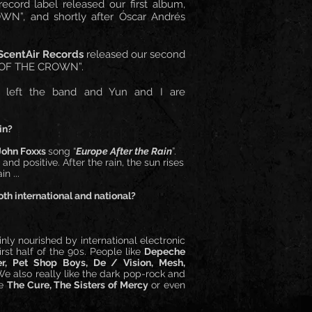
record label released our first album,
”, and shortly after Óscar Andrés
ScentAir Records
released our second
 OF THE CROWN”.
as left the band and Yun and I are
in?
John Foxxs
song “
Europe After the Rain
”.
nd positive. After the rain, the sun rises
n ...
th international and national?
inly nourished by international electronic
rst half of the 90s. People like
Depeche
r, Pet Shop Boys, De / Vision, Mesh,
 We also really like the dark pop-rock and
ke
The Cure, The Sisters of Mercy
or even